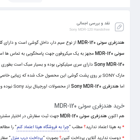
نقد و بررسی اجمالی
Sony MDR-120 Handsfree
هندزفری سونی MDR-120
از نوع سیم دار، داخل گوشی است و دارای
کا
سونی MDR-120
مجهز به یک میکروفون جهت پاسخگویی به تماس ها است 
Sony MDR-120
دارای سری سیلیکونی بوده و بسیار سبک است بطوری که د
مارک SONY بر روی پشت گوشی این محصول حک شده که زیبایی خاصی به آن بخشیده است.
اما
هندزفری Sony MDR-120
از محصولات اورجینال برند Sony نبوده ولی کیفیت قابل قبولی را ارئه می نماید.
خرید هندزفری سونی MDR-120
هم اکنون
هندزفری سونی MDR-120
جهت ثبت سفارش در اختیار مشتریا
*
به هپتا اعتماد ندارید
؟
مطلب “
چرا به فروشگاه هپتا اعتماد کنم
” را مطالعه
*
دوست ندارید آنلاین پرداخت کنین
؟
بصورت “
پرداخت درب منزل
” سفار