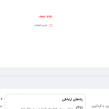
نقاط ضعف
عدم اصالت
راه‌های ارتباطی
نان عزیز، با گردآوری
چرا
زنجان، میدان 15خرداد، کوچه غریبیه، پلاک 5/1