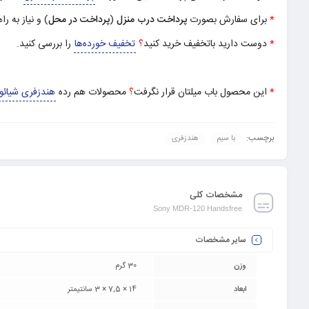
*
برای سفارش بصورت
پرداخت درب منزل
(
پرداخت در محل
) و نیاز به را
*
دوست دارید باتخفیف خرید کنید
؟
تخفیف خورده‌ها
را بررسی کنید.
*
این محصول باب میلتان قرار نگرفت
؟
محصولات هم رده
هندزفری شیائوم
برچسب:
با سیم
هندزفری
مشخصات کلی
Sony MDR-120 Handsfree
سایر مشخصات
وزن
30 گرم
ابعاد
14 × 7,5 × 3 سانتیمتر