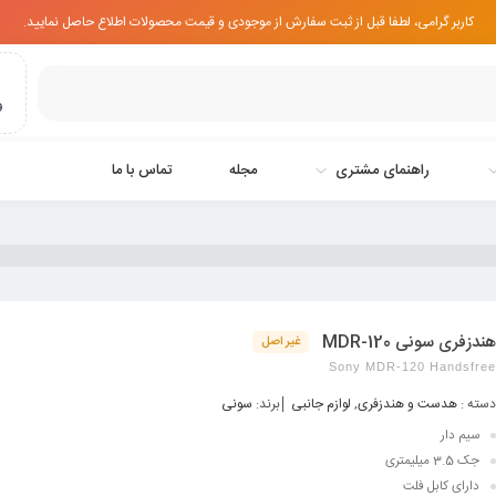
کاربر گرامی، لطفا قبل از ثبت سفارش از موجودی و قیمت محصولات اطلاع حاصل نمایید.
و
راهنمای مشتری
مجله
تماس با ما
هندزفری سونی MDR-120
غیر اصل
Sony MDR-120 Handsfree
دسته :
هدست و هندزفری
,
لوازم جانبی
برند:
سونی
سیم دار
جک 3.5 میلیمتری
دارای کابل فلت