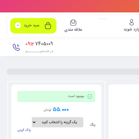
سبد خرید
0
ارد شوید
علاقه مندی
0912
7405009
در خدمتیــــــــم
موجود است
55.000
تومان
رنگ
پاک کردن