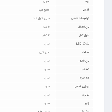
برند
سونی
گارانتی
جامع هپتا
توضیحات اضافی
دارای کابل فلت
نوع اتصال
با سیم
طول کابل
1.2متر
نشانگر LED
ندارد
اصالت
های کپی
نوع باتری
ندارد
ضد آب
ندارد
ضد ضربه
ندارد
برقراری تماس
دارد
بلوتوث
ندارد
رادیو
ندارد