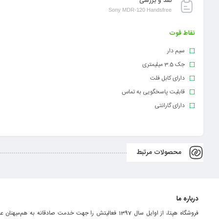
نقد و بررسی
Sony MDR-120 Handsfree
نقاط قوت
سیم دار
جک 3.5 میلیمتری
دارای کابل فلت
قابلیت پاسخگویی به تماس
دارای گارانتی
محصولات مرتبط
درباره ما
فروشگاه هپتا، از اوایل سال 1397 فعالیتش را جهت خدمت صادقانه به هم‌میه