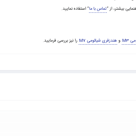
هنمایی بیشتر، از “
تماس با ما
” استفاده نمایید.
ی M3
و
هندزفری شیائومی M7
را نیز بررسی فرمایید.